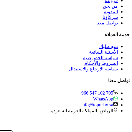
فروعنا
من نحن
المدونة
شركاؤنا
تواصل معنا
خدمة العملاء
تتبع طلبك
الأسئلة الشائعة
سياسة الخصوصية
الشروط والأحكام
سياسة الإرجاع والاستبدال
تواصل معنا
+966 547 102 705
WhatsApp
info@toprelax.sa
الرياض، المملكة العربية السعودية