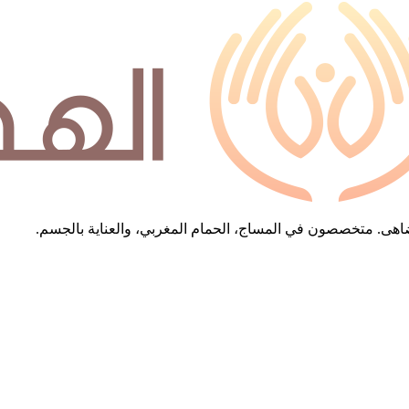
 تُضاهى. متخصصون في المساج، الحمام المغربي، والعناية بالجسم.