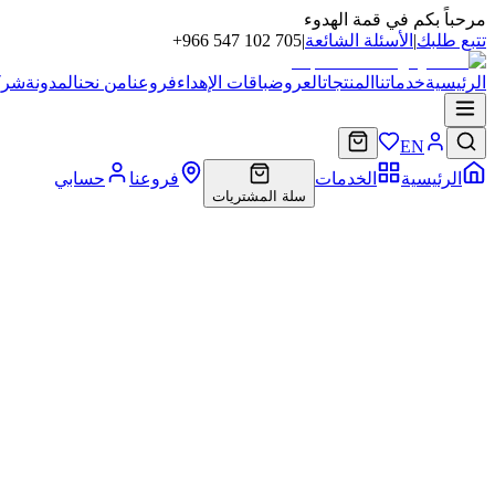
مرحباً بكم في قمة الهدوء
تتبع طلبك
|
الأسئلة الشائعة
|
+966 547 102 705
الرئيسية
خدماتنا
المنتجات
العروض
باقات الإهداء
فروعنا
من نحن
المدونة
شركا
EN
الرئيسية
الخدمات
فروعنا
حسابي
سلة المشتريات