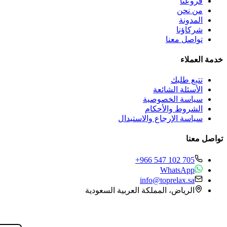
فروعنا
من نحن
المدونة
شركاؤنا
تواصل معنا
خدمة العملاء
تتبع طلبك
الأسئلة الشائعة
سياسة الخصوصية
الشروط والأحكام
سياسة الإرجاع والاستبدال
تواصل معنا
+966 547 102 705
WhatsApp
info@toprelax.sa
الرياض، المملكة العربية السعودية