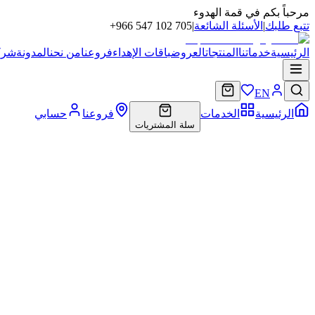
مرحباً بكم في قمة الهدوء
تتبع طلبك
|
الأسئلة الشائعة
|
+966 547 102 705
الرئيسية
خدماتنا
المنتجات
العروض
باقات الإهداء
فروعنا
من نحن
المدونة
شركا
EN
الرئيسية
الخدمات
فروعنا
حسابي
سلة المشتريات