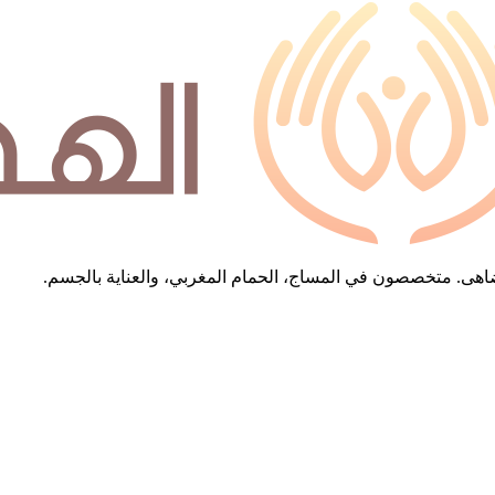
 تُضاهى. متخصصون في المساج، الحمام المغربي، والعناية بالجسم.