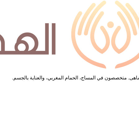
 تُضاهى. متخصصون في المساج، الحمام المغربي، والعناية بالجسم.