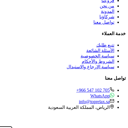
فروعنا
من نحن
المدونة
شركاؤنا
تواصل معنا
خدمة العملاء
تتبع طلبك
الأسئلة الشائعة
سياسة الخصوصية
الشروط والأحكام
سياسة الإرجاع والاستبدال
تواصل معنا
+966 547 102 705
WhatsApp
info@toprelax.sa
الرياض، المملكة العربية السعودية