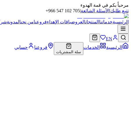
مرحباً بكم في قمة الهدوء
تتبع طلبك
|
الأسئلة الشائعة
|
+966 547 102 705
الرئيسية
خدماتنا
المنتجات
العروض
باقات الإهداء
فروعنا
من نحن
المدونة
شركا
EN
الرئيسية
الخدمات
فروعنا
حسابي
سلة المشتريات