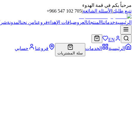
مرحباً بكم في قمة الهدوء
تتبع طلبك
|
الأسئلة الشائعة
|
+966 547 102 705
الرئيسية
خدماتنا
المنتجات
العروض
باقات الإهداء
فروعنا
من نحن
المدونة
شركا
EN
الرئيسية
الخدمات
فروعنا
حسابي
سلة المشتريات