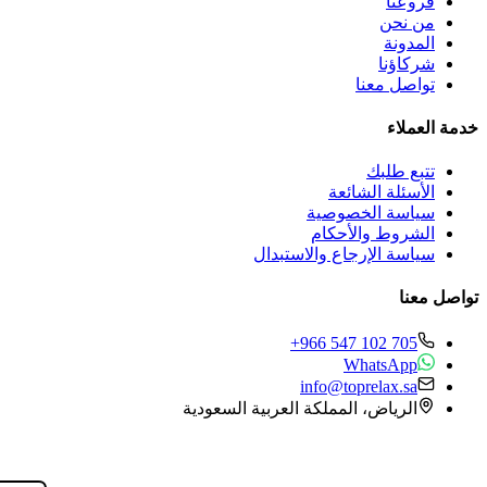
فروعنا
من نحن
المدونة
شركاؤنا
تواصل معنا
خدمة العملاء
تتبع طلبك
الأسئلة الشائعة
سياسة الخصوصية
الشروط والأحكام
سياسة الإرجاع والاستبدال
تواصل معنا
+966 547 102 705
WhatsApp
info@toprelax.sa
الرياض، المملكة العربية السعودية