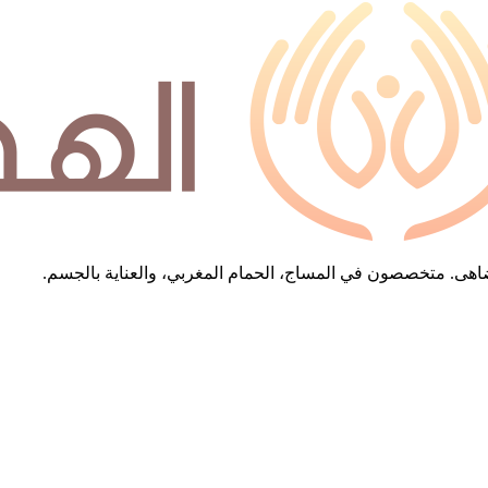
 تُضاهى. متخصصون في المساج، الحمام المغربي، والعناية بالجسم.