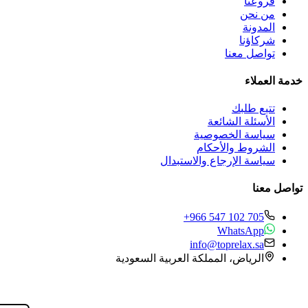
فروعنا
من نحن
المدونة
شركاؤنا
تواصل معنا
خدمة العملاء
تتبع طلبك
الأسئلة الشائعة
سياسة الخصوصية
الشروط والأحكام
سياسة الإرجاع والاستبدال
تواصل معنا
+966 547 102 705
WhatsApp
info@toprelax.sa
الرياض، المملكة العربية السعودية