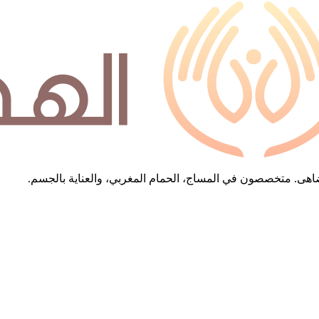
 تُضاهى. متخصصون في المساج، الحمام المغربي، والعناية بالجسم.