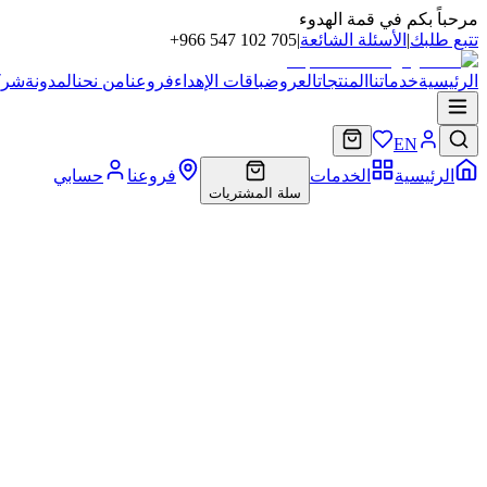
مرحباً بكم في قمة الهدوء
تتبع طلبك
|
الأسئلة الشائعة
|
+966 547 102 705
الرئيسية
خدماتنا
المنتجات
العروض
باقات الإهداء
فروعنا
من نحن
المدونة
شركا
EN
الرئيسية
الخدمات
فروعنا
حسابي
سلة المشتريات