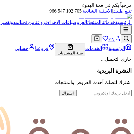
مرحباً بكم في قمة الهدوء
تتبع طلبك
|
الأسئلة الشائعة
|
+966 547 102 705
الرئيسية
خدماتنا
المنتجات
العروض
باقات الإهداء
فروعنا
من نحن
المدونة
شركا
EN
الرئيسية
الخدمات
فروعنا
حسابي
سلة المشتريات
جاري التحميل...
النشرة البريدية
اشترك لتصلك أحدث العروض والمنتجات
اشتراك